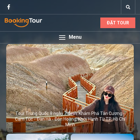
ĐẶT TOUR
Menu
Tour Trung Quốc 8 ngày 7 đêm: Khám Phá Tân Cương -
Cam Túc - Đan Hà - Đôn Hoàng, Khởi Hành Từ TP. Hồ Chí
Minh