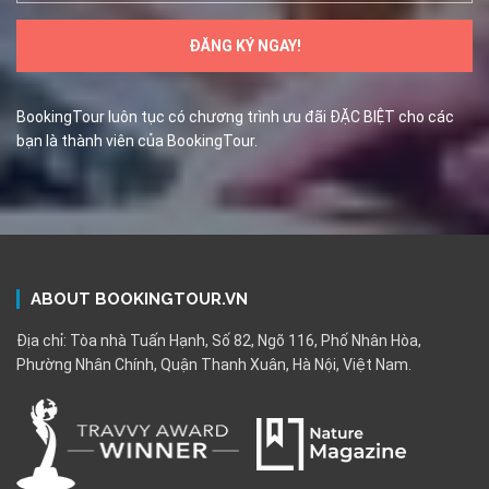
BookingTour luôn tục có chương trình ưu đãi ĐẶC BIỆT cho các
bạn là thành viên của BookingTour.
ABOUT BOOKINGTOUR.VN
Địa chỉ: Tòa nhà Tuấn Hạnh, Số 82, Ngõ 116, Phố Nhân Hòa,
Phường Nhân Chính, Quận Thanh Xuân, Hà Nội, Việt Nam.