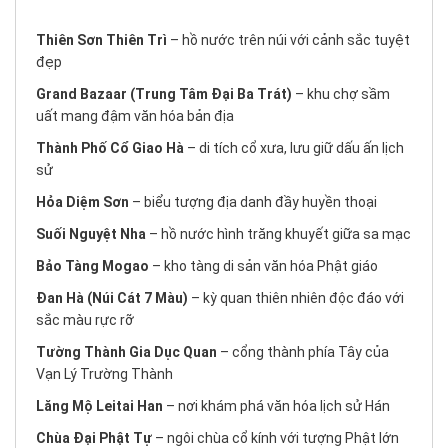
Thiên Sơn Thiên Trì
– hồ nước trên núi với cảnh sắc tuyệt
đẹp
Grand Bazaar (Trung Tâm Đại Ba Trát)
– khu chợ sầm
uất mang đậm văn hóa bản địa
Thành Phố Cổ Giao Hà
– di tích cổ xưa, lưu giữ dấu ấn lịch
sử
Hỏa Diệm Sơn
– biểu tượng địa danh đầy huyền thoại
Suối Nguyệt Nha
– hồ nước hình trăng khuyết giữa sa mạc
Bảo Tàng Mogao
– kho tàng di sản văn hóa Phật giáo
Đan Hà (Núi Cát 7 Màu)
– kỳ quan thiên nhiên độc đáo với
sắc màu rực rỡ
Tường Thành Gia Dục Quan
– cổng thành phía Tây của
Vạn Lý Trường Thành
Lăng Mộ Leitai Han
– nơi khám phá văn hóa lịch sử Hán
Chùa Đại Phật Tự
– ngôi chùa cổ kính với tượng Phật lớn