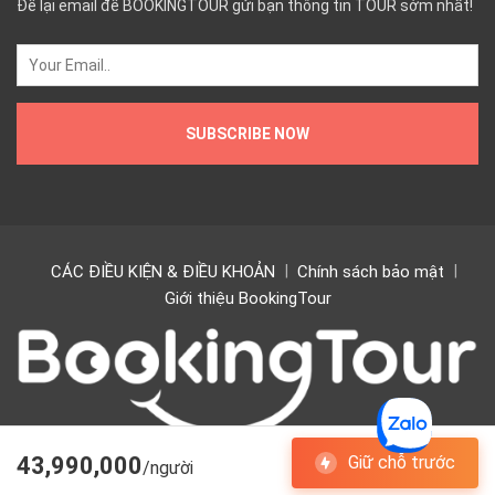
Để lại email để BOOKINGTOUR gửi bạn thông tin TOUR sớm nhất!
CÁC ĐIỀU KIỆN & ĐIỀU KHOẢN
Chính sách bảo mật
Giới thiệu BookingTour
43,990,000
Giữ chỗ trước
/người
Copyright © 2024 BookingTour. All rights Bookingtour.vn