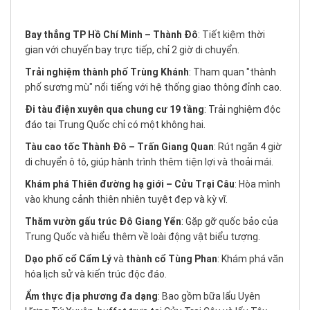
Bay thẳng TP Hồ Chí Minh – Thành Đô
: Tiết kiệm thời
gian với chuyến bay trực tiếp, chỉ 2 giờ di chuyển.
Trải nghiệm thành phố Trùng Khánh
: Tham quan "thành
phố sương mù" nổi tiếng với hệ thống giao thông đỉnh cao.
Đi tàu điện xuyên qua chung cư 19 tầng
: Trải nghiệm độc
đáo tại Trung Quốc chỉ có một không hai.
Tàu cao tốc Thành Đô – Trấn Giang Quan
: Rút ngắn 4 giờ
di chuyển ô tô, giúp hành trình thêm tiện lợi và thoải mái.
Khám phá Thiên đường hạ giới – Cửu Trại Câu
: Hòa mình
vào khung cảnh thiên nhiên tuyệt đẹp và kỳ vĩ.
Thăm vườn gấu trúc Đô Giang Yển
: Gặp gỡ quốc bảo của
Trung Quốc và hiểu thêm về loài động vật biểu tượng.
Dạo phố cổ Cẩm Lý
và
thành cổ Tùng Phan
: Khám phá văn
hóa lịch sử và kiến trúc độc đáo.
Ẩm thực địa phương đa dạng
: Bao gồm bữa lẩu Uyên