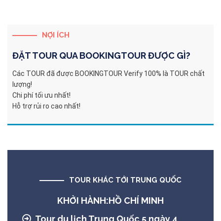
NỢI ÍCH
ĐẶT TOUR QUA
BOOKINGTOUR
ĐƯỢC GÌ?
Các TOUR đã được BOOKINGTOUR Verify 100% là TOUR chất
lượng!
Chi phí tối ưu nhất!
Hỗ trợ rủi ro cao nhất!
TOUR KHÁC TỚI TRUNG QUỐC
KHỞI HÀNH:HỒ CHÍ MINH
Tour du lịch Trung Quốc 5 ngày 4