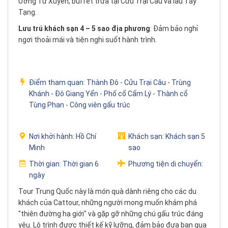
Ương Tứ Xuyên, buffet trưa tại Cửu Trại Câu và lẩu Tây
Tạng.
Lưu trú khách sạn 4 – 5 sao địa phương
: Đảm bảo nghỉ
ngơi thoải mái và tiện nghi suốt hành trình.
Điểm tham quan:
Thành Đô - Cửu Trại Câu - Trùng
Khánh - Đô Giang Yển - Phố cổ Cẩm Lý - Thành cổ
Tùng Phan - Công viên gấu trúc
Nơi khởi hành:
Hồ Chí
Khách sạn:
Khách sạn 5
Minh
sao
Thời gian:
Thời gian 6
Phương tiện di chuyển:
ngày
Tour Trung Quốc này là món quà dành riêng cho các du
khách của Cattour, những người mong muốn khám phá
"thiên đường hạ giới" và gặp gỡ những chú gấu trúc đáng
yêu. Lộ trình được thiết kế kỹ lưỡng, đảm bảo đưa bạn qua