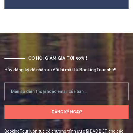
CƠ HỘI GIẢM GIÁ TỚI 50% !
Hãy đăng ký để nhận ưu đãi bí mật từ BookingTour nhé!!
BookingTour luôn tục có chương trình ưu đãi ĐẶC BIỆT cho các