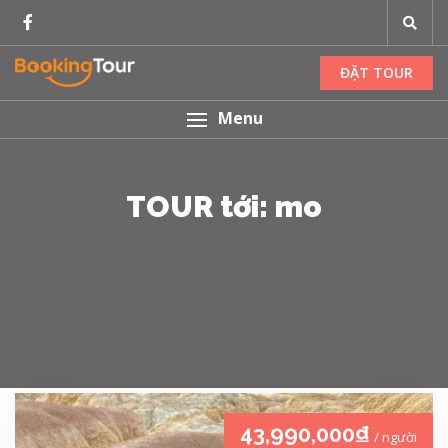
ĐẶT TOUR
Menu
TOUR tới: mo
43,990,000₫
/ người