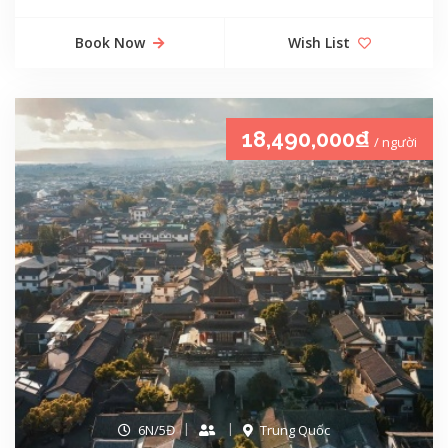
Book Now
Wish List
18,490,000₫
/ người
6N/5Đ
Trung Quốc