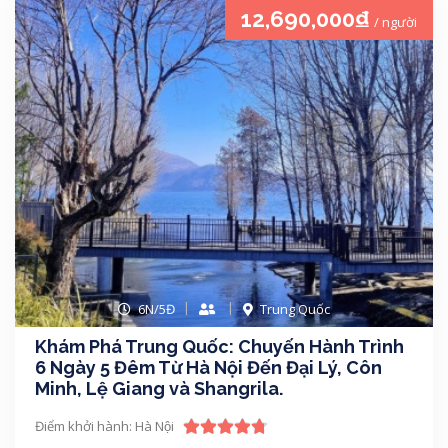
12,690,000₫
/ người
6N/5Đ
Trung Quốc
Khám Phá Trung Quốc: Chuyến Hành Trình
6 Ngày 5 Đêm Từ Hà Nội Đến Đại Lý, Côn
Minh, Lệ Giang và Shangrila.
Điểm khởi hành: Hà Nội