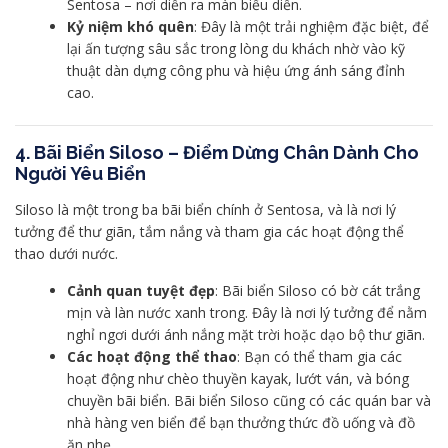
Sentosa – nơi diễn ra màn biểu diễn.
Kỷ niệm khó quên
: Đây là một trải nghiệm đặc biệt, để
lại ấn tượng sâu sắc trong lòng du khách nhờ vào kỹ
thuật dàn dựng công phu và hiệu ứng ánh sáng đỉnh
cao.
4. Bãi Biển Siloso – Điểm Dừng Chân Dành Cho
Người Yêu Biển
Siloso là một trong ba bãi biển chính ở Sentosa, và là nơi lý
tưởng để thư giãn, tắm nắng và tham gia các hoạt động thể
thao dưới nước.
Cảnh quan tuyệt đẹp
: Bãi biển Siloso có bờ cát trắng
mịn và làn nước xanh trong. Đây là nơi lý tưởng để nằm
nghỉ ngơi dưới ánh nắng mặt trời hoặc dạo bộ thư giãn.
Các hoạt động thể thao
: Bạn có thể tham gia các
hoạt động như chèo thuyền kayak, lướt ván, và bóng
chuyền bãi biển. Bãi biển Siloso cũng có các quán bar và
nhà hàng ven biển để bạn thưởng thức đồ uống và đồ
ăn nhẹ.