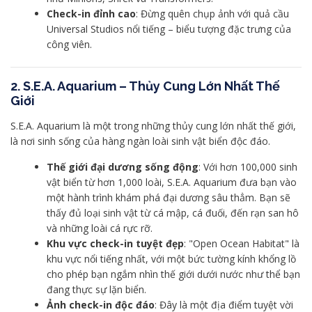
Check-in đỉnh cao
: Đừng quên chụp ảnh với quả cầu
Universal Studios nổi tiếng – biểu tượng đặc trưng của
công viên.
2. S.E.A. Aquarium – Thủy Cung Lớn Nhất Thế
Giới
S.E.A. Aquarium là một trong những thủy cung lớn nhất thế giới,
là nơi sinh sống của hàng ngàn loài sinh vật biển độc đáo.
Thế giới đại dương sống động
: Với hơn 100,000 sinh
vật biển từ hơn 1,000 loài, S.E.A. Aquarium đưa bạn vào
một hành trình khám phá đại dương sâu thẳm. Bạn sẽ
thấy đủ loại sinh vật từ cá mập, cá đuối, đến rạn san hô
và những loài cá rực rỡ.
Khu vực check-in tuyệt đẹp
: "Open Ocean Habitat" là
khu vực nổi tiếng nhất, với một bức tường kính khổng lồ
cho phép bạn ngắm nhìn thế giới dưới nước như thể bạn
đang thực sự lặn biển.
Ảnh check-in độc đáo
: Đây là một địa điểm tuyệt vời