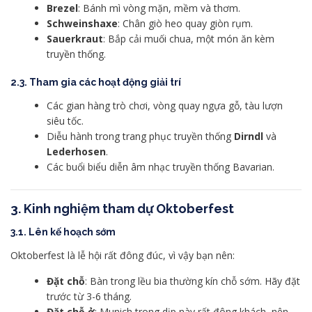
Brezel
: Bánh mì vòng mặn, mềm và thơm.
Schweinshaxe
: Chân giò heo quay giòn rụm.
Sauerkraut
: Bắp cải muối chua, một món ăn kèm
truyền thống.
2.3. Tham gia các hoạt động giải trí
Các gian hàng trò chơi, vòng quay ngựa gỗ, tàu lượn
siêu tốc.
Diễu hành trong trang phục truyền thống
Dirndl
và
Lederhosen
.
Các buổi biểu diễn âm nhạc truyền thống Bavarian.
3.
Kinh nghiệm tham dự Oktoberfest
3.1. Lên kế hoạch sớm
Oktoberfest là lễ hội rất đông đúc, vì vậy bạn nên:
Đặt chỗ
: Bàn trong lều bia thường kín chỗ sớm. Hãy đặt
trước từ 3-6 tháng.
Đặt chỗ ở
: Munich trong dịp này rất đông khách, nên