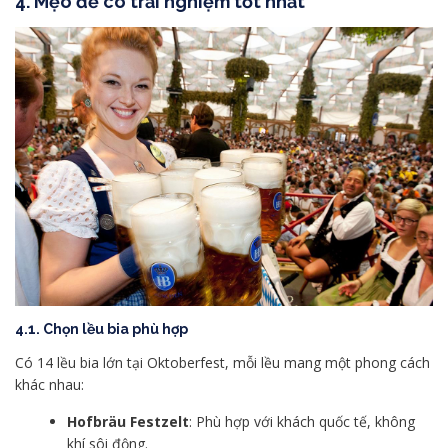
4.
Mẹo để có trải nghiệm tốt nhất
4.1. Chọn lều bia phù hợp
Có 14 lều bia lớn tại Oktoberfest, mỗi lều mang một phong cách
khác nhau:
Hofbräu Festzelt
: Phù hợp với khách quốc tế, không
khí sôi động.