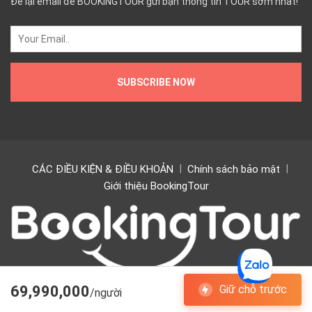
Để lại email để BOOKINGTOUR gửi bạn thông tin TOUR sớm nhất!
CÁC ĐIỀU KIỆN & ĐIỀU KHOẢN
Chính sách bảo mật
Giới thiệu BookingTour
69,990,000
Giữ chỗ trước
/người
Copyright © 2024 BookingTour. All rights Bookingtour.vn