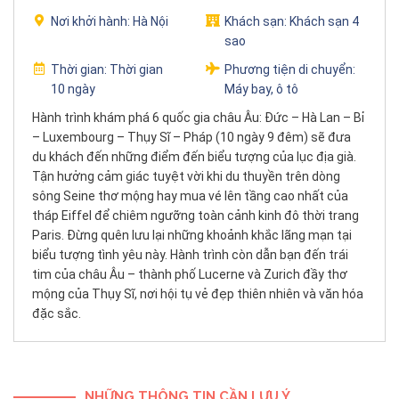
Nơi khởi hành:
Hà Nội
Khách sạn:
Khách sạn 4
sao
Thời gian:
Thời gian
Phương tiện di chuyển:
10 ngày
Máy bay, ô tô
Hành trình khám phá 6 quốc gia châu Âu: Đức – Hà Lan – Bỉ
– Luxembourg – Thụy Sĩ – Pháp (10 ngày 9 đêm) sẽ đưa
du khách đến những điểm đến biểu tượng của lục địa già.
Tận hưởng cảm giác tuyệt vời khi du thuyền trên dòng
sông Seine thơ mộng hay mua vé lên tầng cao nhất của
tháp Eiffel để chiêm ngưỡng toàn cảnh kinh đô thời trang
Paris. Đừng quên lưu lại những khoảnh khắc lãng mạn tại
biểu tượng tình yêu này. Hành trình còn dẫn bạn đến trái
tim của châu Âu – thành phố Lucerne và Zurich đầy thơ
mộng của Thụy Sĩ, nơi hội tụ vẻ đẹp thiên nhiên và văn hóa
đặc sắc.
NHỮNG THÔNG TIN CẦN LƯU Ý