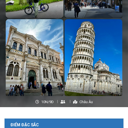
10N/9Đ
Châu Âu
ĐIỂM ĐẶC SẮC