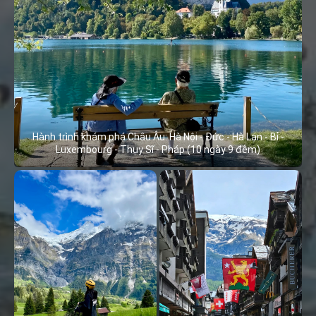
Hành trình khám phá Châu Âu: Hà Nội - Đức - Hà Lan - Bỉ -
Luxembourg - Thụy Sĩ - Pháp (10 ngày 9 đêm)