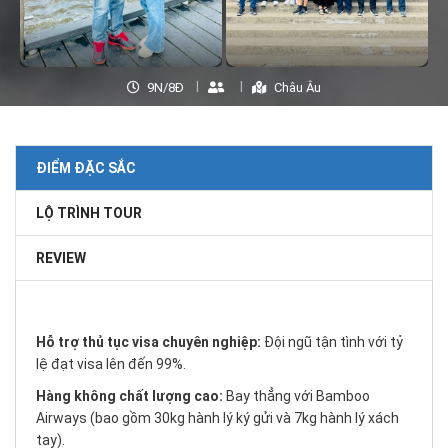
9N/8Đ
Châu Âu
ĐIỂM ĐẶC SẮC
LỘ TRÌNH TOUR
REVIEW
Hỗ trợ thủ tục visa chuyên nghiệp:
Đội ngũ tận tình với tỷ
lệ đạt visa lên đến 99%.
Hàng không chất lượng cao:
Bay thẳng với Bamboo
Airways (bao gồm 30kg hành lý ký gửi và 7kg hành lý xách
tay).