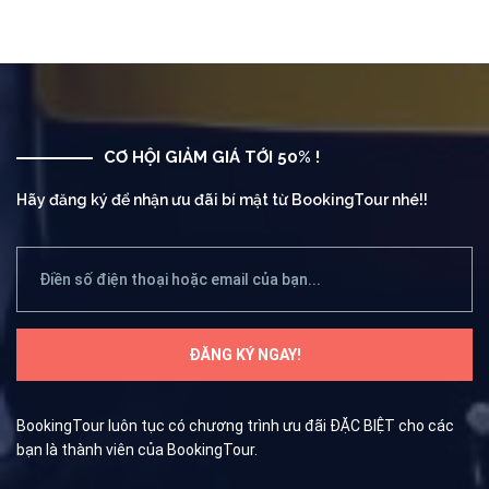
CƠ HỘI GIẢM GIÁ TỚI 50% !
Hãy đăng ký để nhận ưu đãi bí mật từ BookingTour nhé!!
BookingTour luôn tục có chương trình ưu đãi ĐẶC BIỆT cho các
bạn là thành viên của BookingTour.