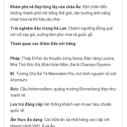
Khám phá vẻ đẹp lộng lẫy của châu Âu:
Đặt chân đến
những thành phố nổi tiếng thế giới, tận hưởng ánh nắng
chan hòa và khí hậu dịu nhẹ.
Trải nghiệm đặc trưng Hà Lan:
Chiêm ngưỡng đồng quê
với cối xay gió, xưởng làm pho-mai và guốc gỗ.
Tham quan các điểm đến nổi tiếng:
Pháp:
Tháp Eiffel, du thuyền sông Seine, Bảo tàng Louvre,
Nhà Thờ Đức Bà, Khải Hoàn Môn, đại lộ Champs Élysées.
Bỉ:
Tượng Chú Bé Tè Manneken Pis, mô hình nguyên tử sắt
Atomium.
Đức:
Cầu Hohenzollern, quảng trường Römerberg đẹp như
tranh vẽ.
Lưu trú đẳng cấp:
Hệ thống khách sạn 4 sao tiêu chuẩn
quốc tế.
Ẩm thực đa dạng:
Các bữa ăn tại nhà hàng cao cấp với
phong cách Việt, Á và Âu.