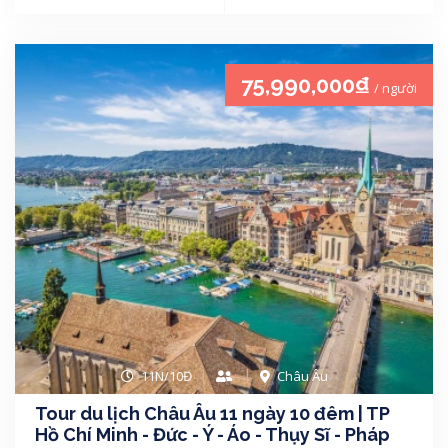
75,990,000₫
/ người
11N/10Đ
Châu Âu
Tour du lịch Châu Âu 11 ngày 10 đêm | TP
Hồ Chí Minh - Đức - Ý - Áo - Thụy Sĩ - Pháp