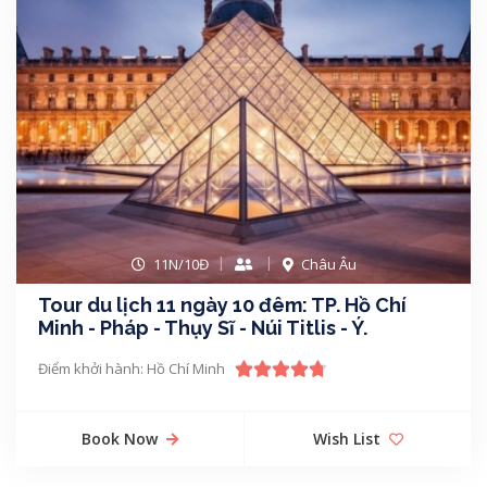
11N/10Đ
Châu Âu
Tour du lịch 11 ngày 10 đêm: TP. Hồ Chí
Minh - Pháp - Thụy Sĩ - Núi Titlis - Ý.
Điểm khởi hành: Hồ Chí Minh
Book Now
Wish List