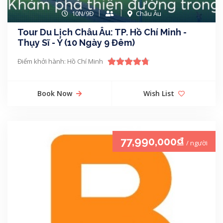
10N/9Đ
Châu Âu
Tour Du Lịch Châu Âu: TP. Hồ Chí Minh -
Thụy Sĩ - Ý (10 Ngày 9 Đêm)
Điểm khởi hành: Hồ Chí Minh
Book Now
Wish List
77,990,000₫
/ người