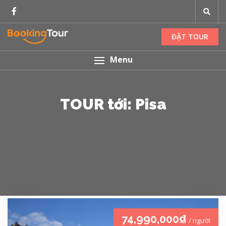
ĐẶT TOUR
Menu
TOUR tới: Pisa
74,990,000₫
/ người