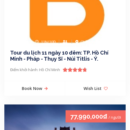
11N/10Đ
Châu Âu
Tour du lịch 11 ngày 10 đêm: TP. Hồ Chí
Minh - Pháp - Thụy Sĩ - Núi Titlis - Ý.
Điểm khởi hành: Hồ Chí Minh
Book Now
Wish List
77,990,000₫
/ người