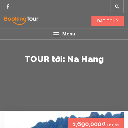
ĐẶT TOUR
Menu
TOUR tới: Na Hang
1,690,000₫
/ người