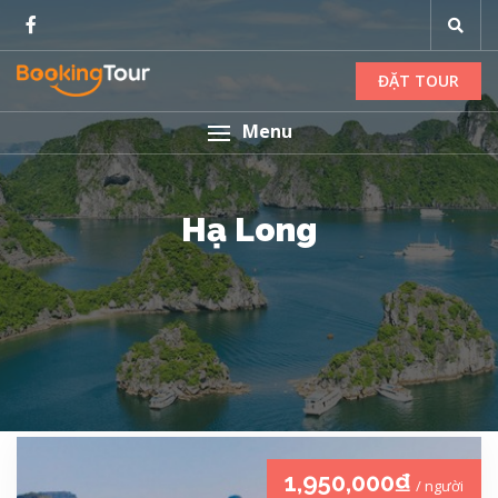
ĐẶT TOUR
Menu
Hạ Long
1,950,000₫
/ người