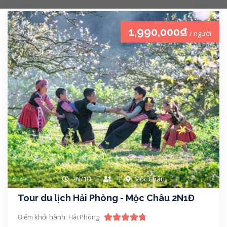
1,990,000₫
/ người
2N/1Đ
Mộc Châu
Tour du lịch Hải Phòng - Mộc Châu 2N1Đ
Điểm khởi hành: Hải Phòng