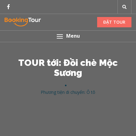
ĐẶT TOUR
Menu
TOUR tới: Đồi chè Mộc
Sương
Phương tiện di chuyển: Ô tô