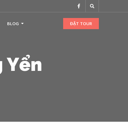
BLOG
ĐẶT TOUR
g Yển