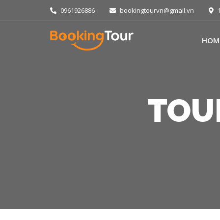
0961926886
bookingtourvn@gmail.vn
1
HOM
TOUR