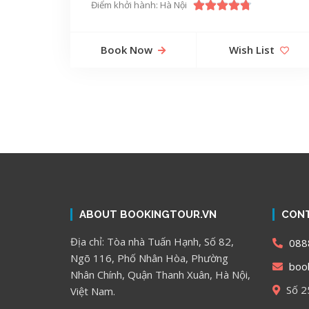
Điểm khởi hành: Hà Nội
Book Now
Wish List
ABOUT BOOKINGTOUR.VN
CONT
Địa chỉ: Tòa nhà Tuấn Hạnh, Số 82,
088
Ngõ 116, Phố Nhân Hòa, Phường
book
Nhân Chính, Quận Thanh Xuân, Hà Nội,
Số 2
Việt Nam.