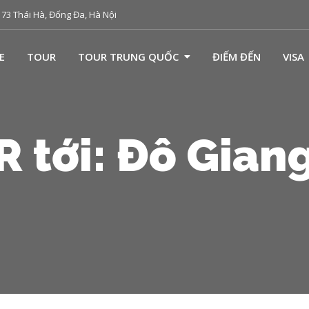
73 Thái Hà, Đống Đa, Hà Nội
E
TOUR
TOUR TRUNG QUỐC
ĐIẾM ĐẾN
VISA
 tới: Đô Gian