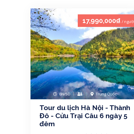
17,990,000₫
/ ngườ
6N/5Đ
Trung Quốc
Tour du lịch Hà Nội - Thành
Đô - Cửu Trại Câu 6 ngày 5
đêm