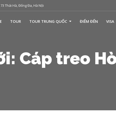
73 Thái Hà, Đống Đa, Hà Nội
E
TOUR
TOUR TRUNG QUỐC
ĐIẾM ĐẾN
VISA
ới: Cáp treo H