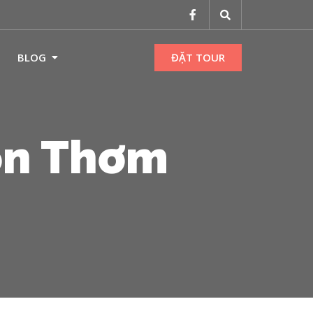
BLOG
ĐẶT TOUR
òn Thơm