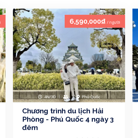
6,590,000₫
i
/ người
4N/3Đ
Phú Quốc
Chương trình du lịch Hải
Phòng - Phú Quốc 4 ngày 3
đêm