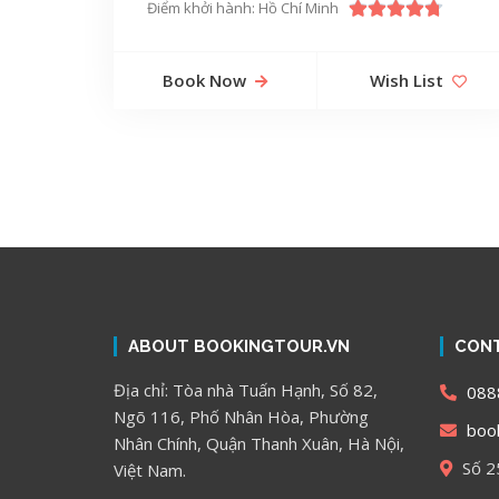
Điểm khởi hành: Hồ Chí Minh
Book Now
Wish List
ABOUT BOOKINGTOUR.VN
CONT
Địa chỉ: Tòa nhà Tuấn Hạnh, Số 82,
088
Ngõ 116, Phố Nhân Hòa, Phường
book
Nhân Chính, Quận Thanh Xuân, Hà Nội,
Số 2
Việt Nam.