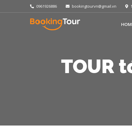
0961926886
bookingtourvn@gmail.vn
1
HOM
TOUR t