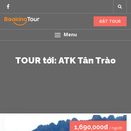
ĐẶT TOUR
Menu
TOUR tới: ATK Tân Trào
1,690,000₫
/ người