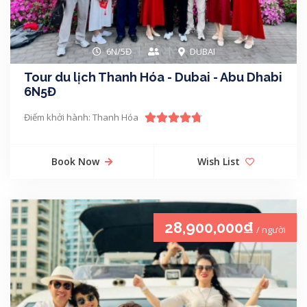
6N/5Đ
DUBAI
Tour du lịch Thanh Hóa - Dubai - Abu Dhabi
6N5Đ
Điểm khởi hành: Thanh Hóa
Book Now
Wish List
28,900,000₫
/ người