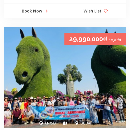
Book Now
Wish List
29,990,000₫
/ người
6N/5Đ
DUBAI