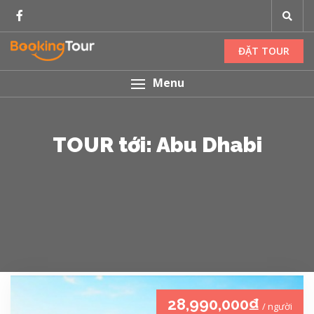
ĐẶT TOUR
Menu
TOUR tới: Abu Dhabi
28,990,000₫
/ người