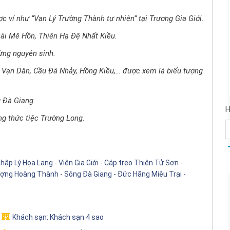
c ví như “Vạn Lý Trường Thành tự nhiên” tại Trương Gia Giới.
Đài Mê Hồn, Thiên Hạ Đệ Nhất Kiều.
ừng nguyên sinh.
 Vạn Dân, Cầu Đá Nhảy, Hồng Kiều,… được xem là biểu tượng
 Đà Giang.
H
g thức tiệc Trường Long.
Thập Lý Họa Lang - Viên Gia Giới - Cáp treo Thiên Tử Sơn -
ợng Hoàng Thành - Sông Đà Giang - Đức Hãng Miêu Trại -
Khách sạn:
Khách sạn 4 sao