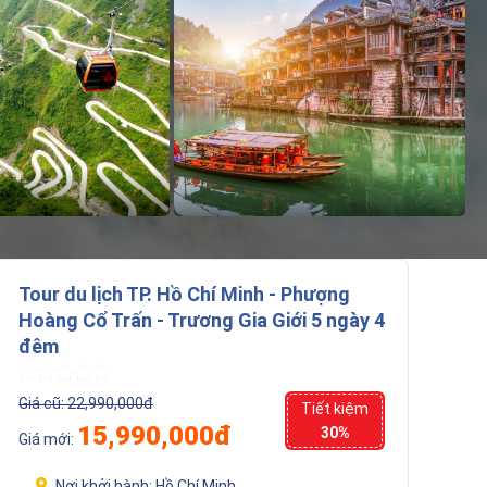
Tour du lịch TP. Hồ Chí Minh - Phượng
Hoàng Cổ Trấn - Trương Gia Giới 5 ngày 4
đêm
Giá cũ:
22,990,000đ
Tiết kiệm
15,990,000đ
30%
Giá mới:
Nơi khởi hành:
Hồ Chí Minh