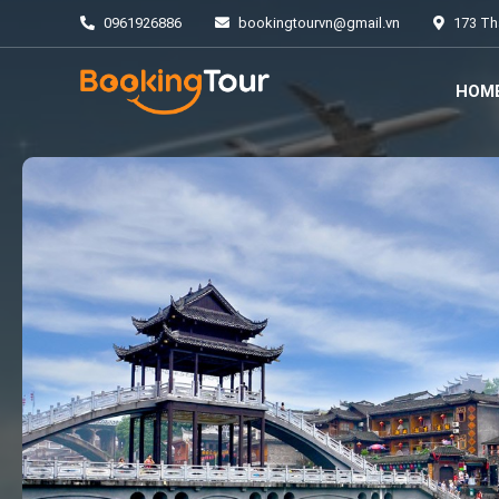
0961926886
bookingtourvn@gmail.vn
173 Thá
HOM