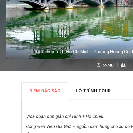
Tour du lịch TP. Hồ Chí Minh - Phượng Hoàng Cổ T
5N/4Đ
ĐIỂM ĐẶC SẮC
LỘ TRÌNH TOUR
Visa đoàn đơn giản chỉ Hình + Hộ Chiếu.
Công viên Viên Gia Giới – nguồn cảm hứng cho xứ sở 