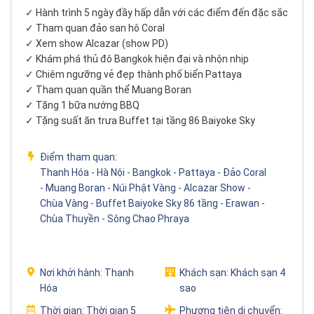
✓ Hành trình 5 ngày đầy hấp dẫn với các điểm đến đặc sắc
✓ Tham quan đảo san hô Coral
✓ Xem show Alcazar (show PD)
✓ Khám phá thủ đô Bangkok hiện đại và nhộn nhịp
✓ Chiêm ngưỡng vẻ đẹp thành phố biển Pattaya
✓ Tham quan quần thể Muang Boran
✓ Tặng 1 bữa nướng BBQ
✓ Tặng suất ăn trưa Buffet tại tầng 86 Baiyoke Sky
Điểm tham quan:
Thanh Hóa - Hà Nội - Bangkok - Pattaya - Đảo Coral
- Muang Boran - Núi Phật Vàng - Alcazar Show -
Chùa Vàng - Buffet Baiyoke Sky 86 tầng - Erawan -
Chùa Thuyền - Sông Chao Phraya
Nơi khởi hành:
Thanh
Khách sạn:
Khách sạn 4
Hóa
sao
Thời gian:
Thời gian 5
Phương tiện di chuyển: