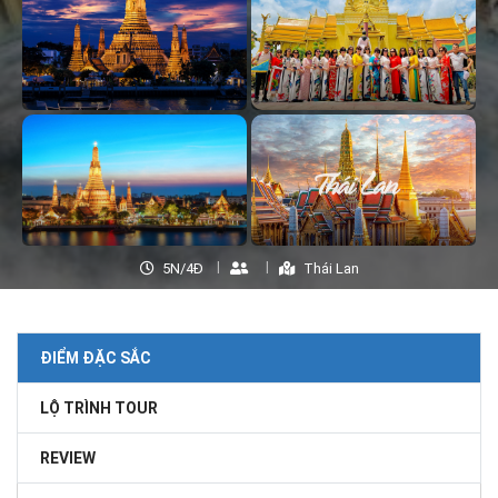
5N/4Đ
Thái Lan
ĐIỂM ĐẶC SẮC
LỘ TRÌNH TOUR
REVIEW