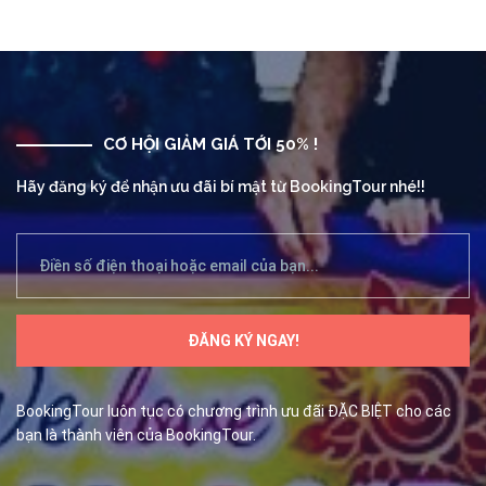
CƠ HỘI GIẢM GIÁ TỚI 50% !
Hãy đăng ký để nhận ưu đãi bí mật từ BookingTour nhé!!
BookingTour luôn tục có chương trình ưu đãi ĐẶC BIỆT cho các
bạn là thành viên của BookingTour.