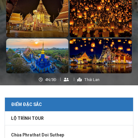
4N/3Đ
Thái Lan
ĐIỂM ĐẶC SẮC
LỘ TRÌNH TOUR
Chùa Phrathat Doi Suthep