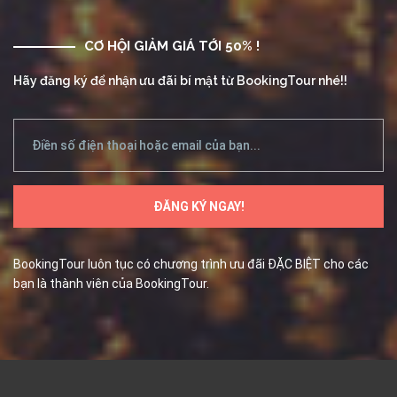
CƠ HỘI GIẢM GIÁ TỚI 50% !
Hãy đăng ký để nhận ưu đãi bí mật từ BookingTour nhé!!
BookingTour luôn tục có chương trình ưu đãi ĐẶC BIỆT cho các
bạn là thành viên của BookingTour.