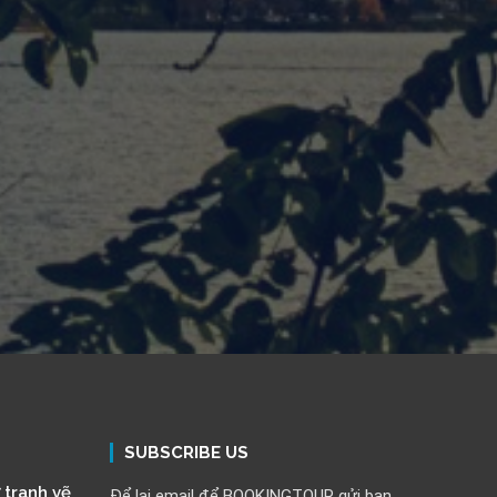
SUBSCRIBE US
 tranh vẽ
Để lại email để BOOKINGTOUR gửi bạn