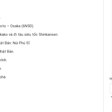
.
oto – Osaka (6N5Đ).
ako và đi tàu siêu tốc Shinkansen.
t Bản: Núi Phú Sĩ.
hật Bản.
rình.
n.
phá.
H
.