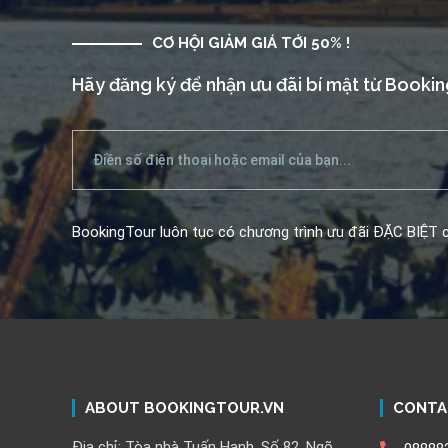
CƠ HỘI GIẢM GIÁ TỚI 50% !
Hãy đăng ký để nhận ưu đãi bí mật từ Booki
BookingTour luôn tục có chương trình ưu đãi ĐẶC BIỆT c
ABOUT BOOKINGTOUR.VN
CONTA
Địa chỉ: Tòa nhà Tuấn Hạnh, Số 82, Ngõ