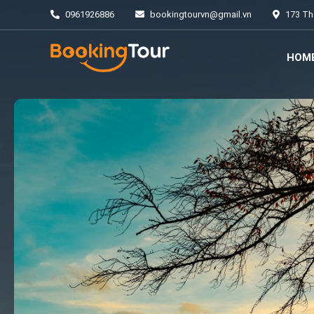
0961926886
bookingtourvn@gmail.vn
173 Thá
HOM