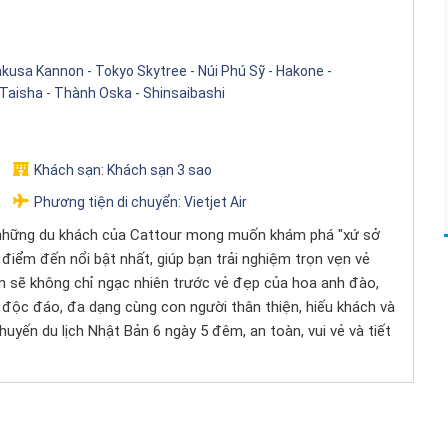
sakusa Kannon - Tokyo Skytree - Núi Phú Sỹ - Hakone -
 Taisha - Thành Oska - Shinsaibashi
Khách sạn:
Khách sạn 3 sao
Phương tiện di chuyển:
Vietjet Air
o những du khách của Cattour mong muốn khám phá "xứ sở
điểm đến nổi bật nhất, giúp bạn trải nghiệm trọn vẹn vẻ
n sẽ không chỉ ngạc nhiên trước vẻ đẹp của hoa anh đào,
độc đáo, đa dạng cùng con người thân thiện, hiếu khách và
uyến du lịch Nhật Bản 6 ngày 5 đêm, an toàn, vui vẻ và tiết