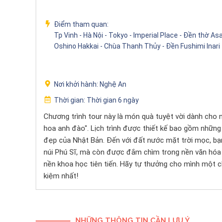
Điểm tham quan:
Tp Vinh - Hà Nội - Tokyo - Imperial Place - Đền thờ A
Oshino Hakkai - Chùa Thanh Thủy - Đền Fushimi Inari
Nơi khởi hành:
Nghệ An
Thời gian:
Thời gian 6 ngày
Chương trình tour này là món quà tuyệt vời dành ch
hoa anh đào". Lịch trình được thiết kế bao gồm những 
đẹp của Nhật Bản. Đến với đất nước mặt trời mọc, bạ
núi Phú Sĩ, mà còn được đắm chìm trong nền văn hóa 
nền khoa học tiên tiến. Hãy tự thưởng cho mình một ch
kiệm nhất!
NHỮNG THÔNG TIN CẦN LƯU Ý