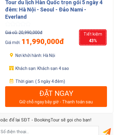
Tour du lịch Hàn Quốc trọn gói 5 ngày 4
đêm: Hà Nội - Seoul - Đảo Nami -
Everland
Giá cũ:
20,990,000đ
Tiết kiệm
11,990,000đ
43%
Giá mới:
Nơi khởi hành:
Hà Nội
Khách sạn:
Khách sạn 4 sao
Thời gian:
( 5 ngày 4 đêm)
ĐẶT NGAY
Giữ chỗ ngay bây giờ - Thanh toán sau
oặc để lại SĐT - BookingTour sẽ gọi cho bạn!