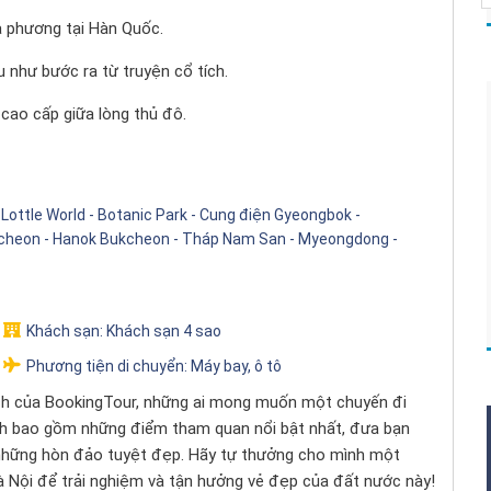
 phương tại Hàn Quốc.
 như bước ra từ truyện cổ tích.
 cao cấp giữa lòng thủ đô.
- Lottle World - Botanic Park - Cung điện Gyeongbok -
echeon - Hanok Bukcheon - Tháp Nam San - Myeongdong -
Khách sạn:
Khách sạn 4 sao
Phương tiện di chuyển:
Máy bay, ô tô
ách của BookingTour, những ai mong muốn một chuyến đi
rình bao gồm những điểm tham quan nổi bật nhất, đưa bạn
 những hòn đảo tuyệt đẹp. Hãy tự thưởng cho mình một
à Nội để trải nghiệm và tận hưởng vẻ đẹp của đất nước này!