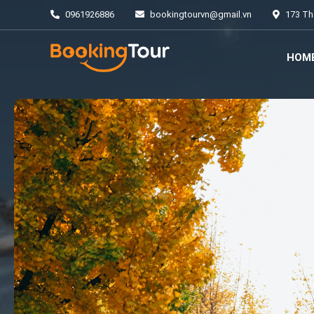
0961926886
bookingtourvn@gmail.vn
173 Thá
HOM