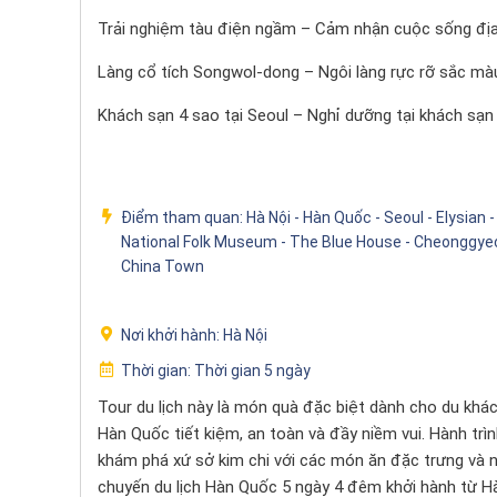
Trải nghiệm tàu điện ngầm – Cảm nhận cuộc sống địa
Làng cổ tích Songwol-dong – Ngôi làng rực rỡ sắc màu
Khách sạn 4 sao tại Seoul – Nghỉ dưỡng tại khách sạn
Điểm tham quan:
Hà Nội - Hàn Quốc - Seoul - Elysian 
National Folk Museum - The Blue House - Cheonggy
China Town
Nơi khởi hành:
Hà Nội
Thời gian:
Thời gian 5 ngày
Tour du lịch này là món quà đặc biệt dành cho du kh
Hàn Quốc tiết kiệm, an toàn và đầy niềm vui. Hành t
khám phá xứ sở kim chi với các món ăn đặc trưng và
chuyến du lịch Hàn Quốc 5 ngày 4 đêm khởi hành từ H