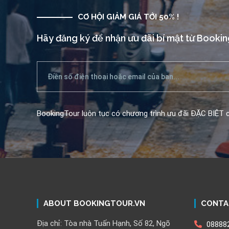
CƠ HỘI GIẢM GIÁ TỚI 50% !
Hãy đăng ký để nhận ưu đãi bí mật từ Booki
BookingTour luôn tục có chương trình ưu đãi ĐẶC BIỆT c
ABOUT BOOKINGTOUR.VN
CONTA
Địa chỉ: Tòa nhà Tuấn Hạnh, Số 82, Ngõ
08888