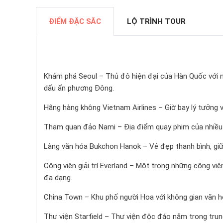
ĐIỂM ĐẶC SẮC
LỘ TRÌNH TOUR
Khám phá Seoul – Thủ đô hiện đại của Hàn Quốc với n
dấu ấn phương Đông.
Hãng hàng không Vietnam Airlines – Giờ bay lý tưởng vớ
Tham quan đảo Nami – Địa điểm quay phim của nhiều 
Làng văn hóa Bukchon Hanok – Vẻ đẹp thanh bình, giữ 
Công viên giải trí Everland – Một trong những công viê
đa dạng.
China Town – Khu phố người Hoa với không gian văn h
Thư viện Starfield – Thư viện độc đáo nằm trong trun