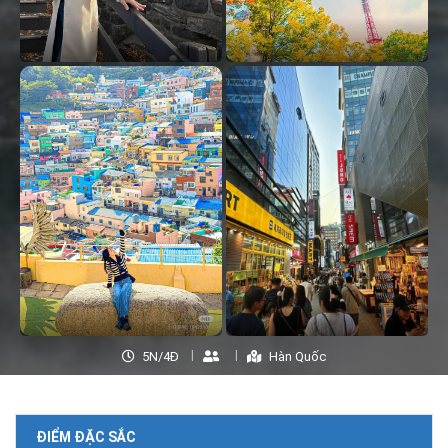
5N/4Đ
Hàn Quốc
ĐIỂM ĐẶC SẮC