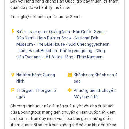
Bay với Hãng hàng không Hàn Quốc, giờ bay thuận lợi, tham
quan đầy đủ và hành lý thoải mái.
Trải nghiệm khách sạn 4 sao tại Seoul.
Điểm tham quan:
Quảng Ninh - Hàn Quốc - Seoul -
Đảo Nami - Hero Painter Show - National Folk
Museum - The Blue House - Suối Cheonggyecheon
- Làng Hanok Bukchon - Phố Myeongdong - Công
viên Everland - Lễ Hội Hoa Hồng - Tháp Namsan
Nơi khởi hành:
Quảng
Khách sạn:
Khách sạn 4
Ninh
sao
Thời gian:
Thời gian 5
Phương tiện di chuyển:
ngày
Máy bay, ô tô
Chương trình tour này là món quà tuyệt vời cho du khách
của Bookingtour, mang đến chuyến đi Hàn Quốc tiết kiệm,
an toàn và tràn đầy niềm vui. Tour bao gồm những điểm
tham quan nổi bật mà bạn không thể bỏ qua khi đến xứ sở