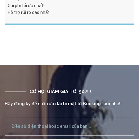
Chi phí tối ưu nhất!
Hỗ trợ rủi ro cao nhất!
CƠ HỘI GIẢM GIÁ TỚI 50% !
Hãy đăng ký để nhận ưu đãi bí mật từ BookingTour nhé!!