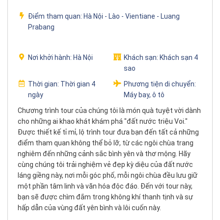
Điểm tham quan:
Hà Nội - Lào - Vientiane - Luang
Prabang
Nơi khởi hành:
Hà Nội
Khách sạn:
Khách sạn 4
sao
Thời gian:
Thời gian 4
Phương tiện di chuyển:
ngày
Máy bay, ô tô
Chương trình tour của chúng tôi là món quà tuyệt vời dành
cho những ai khao khát khám phá "đất nước triệu Voi."
Được thiết kế tỉ mỉ, lộ trình tour đưa bạn đến tất cả những
điểm tham quan không thể bỏ lỡ, từ các ngôi chùa trang
nghiêm đến những cảnh sắc bình yên và thơ mộng. Hãy
cùng chúng tôi trải nghiệm vẻ đẹp kỳ diệu của đất nước
láng giềng này, nơi mỗi góc phố, mỗi ngôi chùa đều lưu giữ
một phần tâm linh và văn hóa độc đáo. Đến với tour này,
bạn sẽ được chìm đắm trong không khí thanh tịnh và sự
hấp dẫn của vùng đất yên bình và lôi cuốn này.