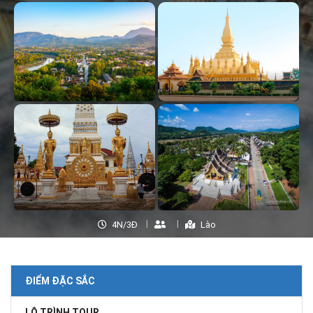
4N/3Đ
Lào
ĐIỂM ĐẶC SẮC
LỘ TRÌNH TOUR