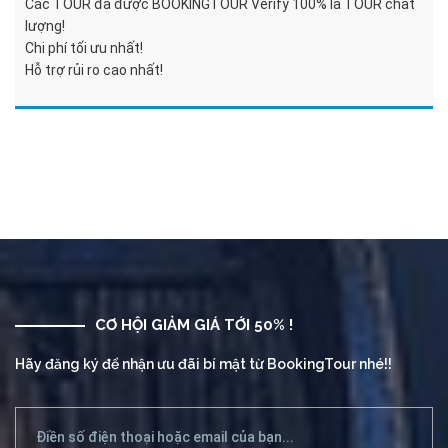
Các TOUR đã được BOOKINGTOUR Verify 100% là TOUR chất
lượng!
Chi phí tối ưu nhất!
Hỗ trợ rủi ro cao nhất!
CƠ HỘI GIẢM GIÁ TỚI 50% !
Hãy đăng ký để nhận ưu đãi bí mật từ BookingTour nhé!!