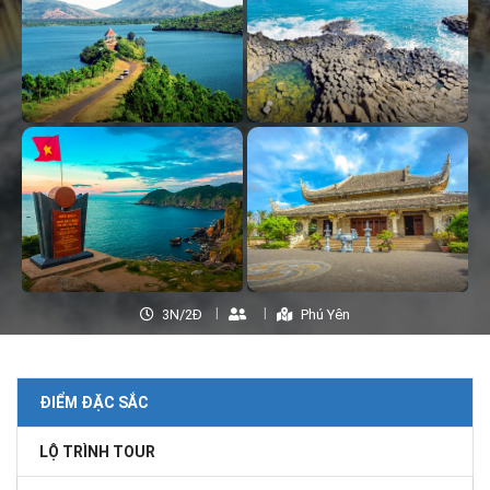
3N/2Đ
Phú Yên
ĐIỂM ĐẶC SẮC
LỘ TRÌNH TOUR