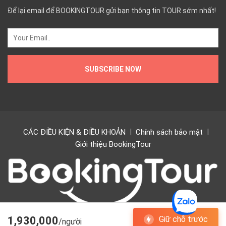
Để lại email để BOOKINGTOUR gửi bạn thông tin TOUR sớm nhất!
CÁC ĐIỀU KIỆN & ĐIỀU KHOẢN
Chính sách bảo mật
Giới thiệu BookingTour
1,930,000
Giữ chỗ trước
/người
Copyright © 2024 BookingTour. All rights Bookingtour.vn