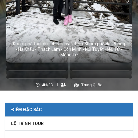
Khám phá tour du lịch 5 ngày 4 đêm: Khám phá Hải Phòng
- Hà Khẩu - Thạch Lâm - Côn Minh - Núi Tuyết Kiệu Tử -
Mông Tự
4N/3Đ
Trung Quốc
ĐIỂM ĐẶC SẮC
LỘ TRÌNH TOUR