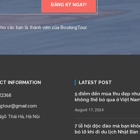
ho các bạn là thành viên của BookingTour.
CT INFORMATION
LATEST POST
5 điểm đến mùa thu đẹp như
22368
không thể bỏ qua ở Việt Na
ngtour@gmail.com
August 17, 2024
gõ Thái Hà, Hà Nội
7 lễ hội độc đáo mà bạn kh
bỏ lỡ khi đi du lịch Nhật Bản