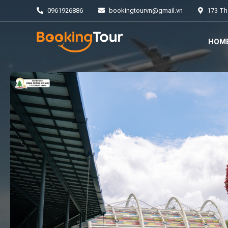
0961926886
bookingtourvn@gmail.vn
173 Thá
HOM