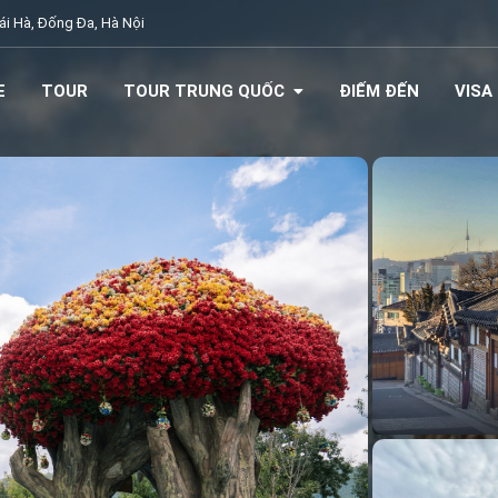
i Hà, Đống Đa, Hà Nội
E
TOUR
TOUR TRUNG QUỐC
ĐIẾM ĐẾN
VISA