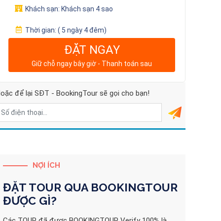
Khách sạn:
Khách sạn 4 sao
Thời gian:
( 5 ngày 4 đêm)
ĐẶT NGAY
Giữ chỗ ngay bây giờ - Thanh toán sau
oặc để lại SĐT - BookingTour sẽ gọi cho bạn!
NỢI ÍCH
ĐẶT TOUR QUA
BOOKINGTOUR
ĐƯỢC GÌ?
Các TOUR đã được BOOKINGTOUR Verify 100% là