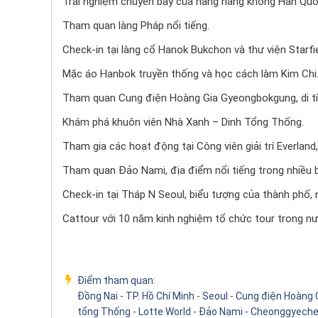
Trải nghiệm chuyến bay của hãng hàng không Hàn Quốc
Tham quan làng Pháp nổi tiếng.
Check-in tại làng cổ Hanok Bukchon và thư viện Starfiel
Mặc áo Hanbok truyền thống và học cách làm Kim Chi
Tham quan Cung điện Hoàng Gia Gyeongbokgung, di tí
Khám phá khuôn viên Nhà Xanh – Dinh Tổng Thống.
Tham gia các hoạt động tại Công viên giải trí Everland
Tham quan Đảo Nami, địa điểm nổi tiếng trong nhiều 
Check-in tại Tháp N Seoul, biểu tượng của thành phố,
Cattour với 10 năm kinh nghiệm tổ chức tour trong nư
Điểm tham quan:
Đồng Nai - TP. Hồ Chí Minh - Seoul - Cung điện Hoàng 
tổng Thống - Lotte World - Đảo Nami - Cheonggyech