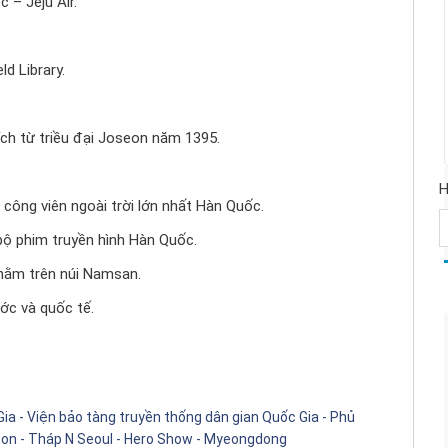
 – Jeju Air.
d Library.
.
ch từ triều đại Joseon năm 1395.
H
, công viên ngoài trời lớn nhất Hàn Quốc.
bộ phim truyền hình Hàn Quốc.
 nằm trên núi Namsan.
ớc và quốc tế.
Gia - Viện bảo tàng truyền thống dân gian Quốc Gia - Phủ
eon - Tháp N Seoul - Hero Show - Myeongdong