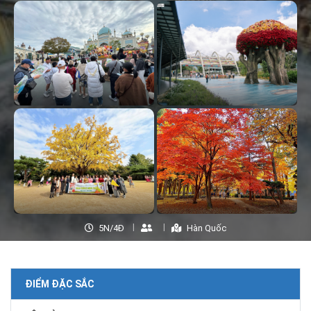
5N/4Đ
Hàn Quốc
ĐIỂM ĐẶC SẮC