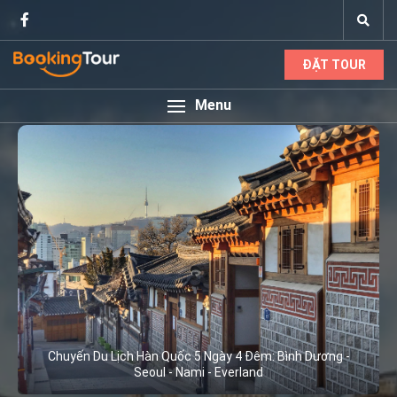
ĐẶT TOUR
Menu
Chuyến Du Lịch Hàn Quốc 5 Ngày 4 Đêm: Bình Dương -
Seoul - Nami - Everland