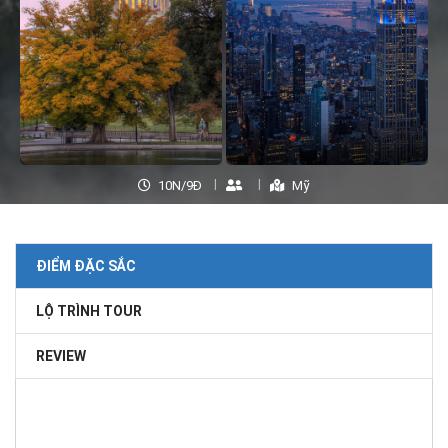
10N/9Đ
Mỹ
ĐIỂM ĐẶC SẮC
LỘ TRÌNH TOUR
REVIEW