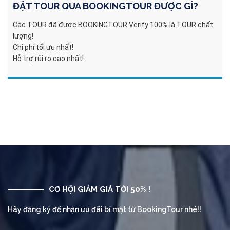
ĐẶT TOUR QUA
BOOKINGTOUR
ĐƯỢC GÌ?
Các TOUR đã được BOOKINGTOUR Verify 100% là TOUR chất
lượng!
Chi phí tối ưu nhất!
Hỗ trợ rủi ro cao nhất!
CƠ HỘI GIẢM GIÁ TỚI 50% !
Hãy đăng ký để nhận ưu đãi bí mật từ BookingTour nhé!!